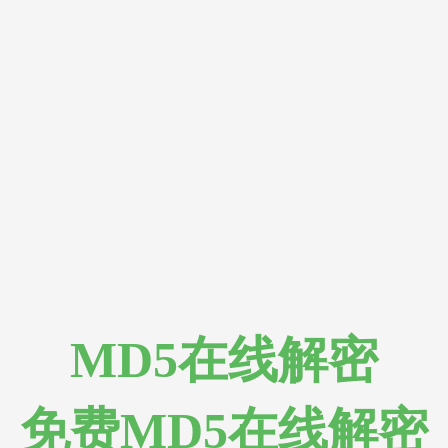
MD5在线解密
免费MD5在线解密