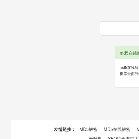
md5在线
md5在线
据库全面升
友情链接：
MD5解密
MD5在线解密
云赶集
SEO综合查询