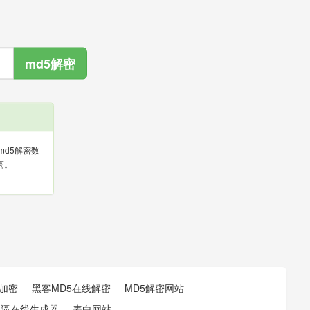
md5解密
md5解密数
高。
5加密
黑客MD5在线解密
MD5解密网站
装逼在线生成器
表白网站